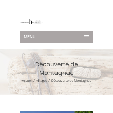
MENU
Découverte de
Montagnac
Accueil
villages
Découverte de Montagnac